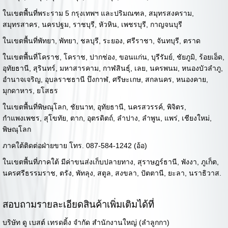
ในเขตพื้นที่พระราม 5 กรุงเทพฯ และปริมณฑล, สมุทรสงคราม,
สมุทรสาคร, นครปฐม, ราชบุรี, หัวหิน, เพชรบุรี, กาญจนบุรี
ในเขตพื้นที่พัทยา, พัทยา, ชลบุรี, ระยอง, ศรีราชา, จันทบุรี, ตราด
ในเขตพื้นที่โคราช, โคราช, ปากช่อง, ขอนแก่น, บุรีรัมย์, ชัยภูมิ, ร้อยเอ็ด,
อุทัยธานี, สุรินทร์, มหาสารคาม, กาฬสินธุ์, เลย, นครพนม, หนองบัวลำภู,
อำนาจเจริญ, อุบลราชธานี บึงกาฬ, ศรีษะเกษ, สกลนคร, หนองคาย,
มุกดาหาร, ยโสธร
ในเขตพื้นที่พิษณุโลก, ชัยนาท, อุทัยธานี, นครสวรรค์, พิจิตร,
กำแพงเพชร, สุโขทัย, ตาก, อุตรดิตถ์, ลำปาง, ลำพูน, แพร่, เชียงใหม่,
พิษณุโลก
ภาคใต้ติดต่อฝ่ายขาย โทร. 087-584-1242 (อ้อ)
ในเขตพื้นที่ภาคใต้ มีค่าขนส่งเก็บปลายทาง, สุราษฎร์ธานี, พังงา, ภูเก็ต,
นครศรีธรรมราช, ตรัง, พัทลุง, สตูล, สงขลา, ปัตตานี, ยะลา, นราธิวาส.
สอบถามรายละเอียดสินค้าเพิ่มเติมได้ที่
บริษัท ดู เบสต์ เทรดดิ้ง จำกัด สำนักงานใหญ่ (ลำลูกกา)