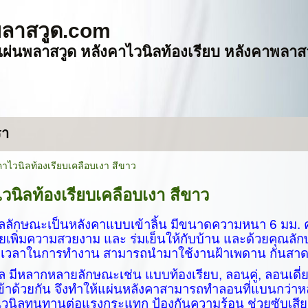
พลาสวูด.com
แผ่นพลาสวูด หลังคาไวนิลท้องเรียบ หลังคาพลาสว
รา
คาไวนิลท้องเรียบเคลือบเงา สีขาว
วนิลท้องเรียบเคลือบเงา สีขาว
ลลักษณะเป็นหลังคาแบบเข้าลิ้น มีขนาดความหนา 6 มม. คว
วยเพิ่มความสวยงาม และ ร่มเย็นให้กับบ้าน และด้วยคุณลัก
ดเวลาในการทำงาน สามารถนำมาใช้งานฝ้าเพดาน กันสา
ิล มีหลากหลายลักษณะเช่น แบบท้องเรียบ
,
ลอนคู่
,
ลอนเดี่
ข้าด้วยกัน จึงทำให้แผ่นหลังคาสามารถทำลอนที่แบนกว่าหล
ไวนิลทนทานต่อแรงกระแทก ป้องกันความร้อน ช่วยซับเสียง