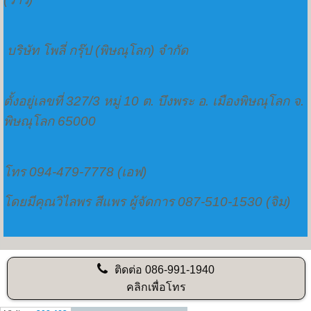
บริษัท โพลี่ กรุ๊ป (พิษณุโลก) จำกัด
ตั้งอยู่เลขที่ 327/3 หมู่ 10 ต. บึงพระ อ. เมืองพิษณุโลก จ.
พิษณุโลก 65000
โทร 094-479-7778 (เอฟ)
โดยมีคุณวิไลพร สีแพร ผู้จัดการ 087-510-1530 (จิม)
ติดต่อ
086-991-1940
คลิกเพื่อโทร